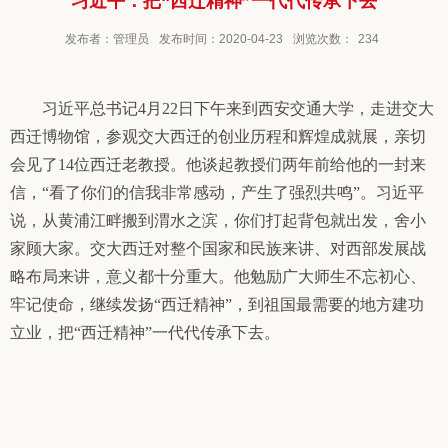
习近平：把“西迁精神”一代代传承下去
发布者：管理员
发布时间：2020-04-23
浏览次数：
234
习近平总书记
4
月
22
日下午来到西安交通大学，走进交大
西迁博物馆，参观交大西迁的创业历程和辉煌成就展，亲切
会见了
14
位西迁老教授。他谈起教授们两年前给他的一封来
信，“看了你们的信我非常感动，产生了强烈共鸣”。习近平
说，从黄浦江畔搬到渭水之滨，你们打起背包就出发，舍小
家顾大家。交大西迁对整个国家和民族来讲、对西部发展战
略布局来讲，意义都十分重大。他勉励广大师生不忘初心、
牢记使命，继续发扬“西迁精神”，到祖国最需要的地方建功
立业，把“西迁精神”一代代传承下去。